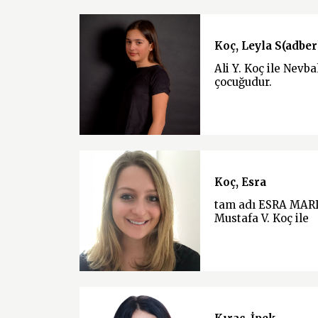
Koç, Leyla S(adber
Ali Y. Koç ile Nevb
çocuğudur.
Koç, Esra
tam adı ESRA MAR
Mustafa V. Koç ile