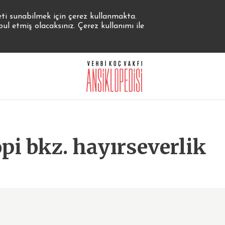
eti sunabilmek için çerez kullanmakta.
 etmiş olacaksınız. Çerez kullanımı ile
opi bkz. hayırseverlik