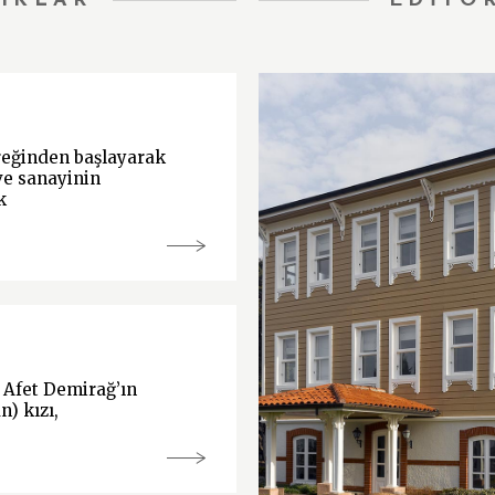
IKLAR
EDİTÖ
yreğinden başlayarak
ve sanayinin
k
 Afet Demirağ’ın
) kızı,