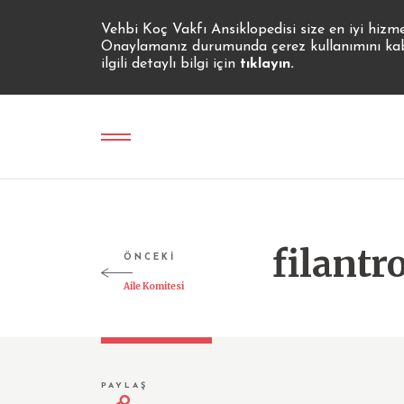
Vehbi Koç Vakfı Ansiklopedisi size en iyi hizm
Onaylamanız durumunda çerez kullanımını kabul
ilgili detaylı bilgi için
tıklayın.
filantr
ÖNCEKİ
Aile Komitesi
PAYLAŞ