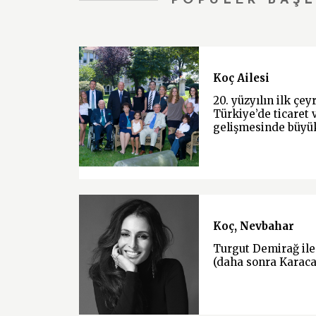
POPÜLER BAŞL
Koç Ailesi
20. yüzyılın ilk çe
Türkiye’de ticaret 
gelişmesinde büyü
Koç, Nevbahar
Turgut Demirağ ile
(daha sonra Karacan