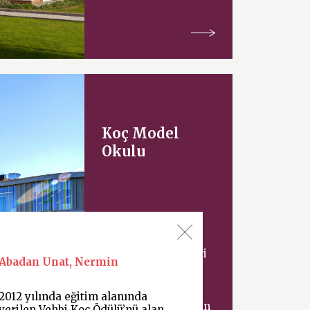
Koç Model
Okulu
Uluslararası mimari
Abadan Unat, Nermin
tasarım şirketi
Cannon Design ve
Milli Eğitim
2012 yılında eğitim alanında
Bakanlığı tarafından
verilen Vehbi Koç Ödülü’nü alan