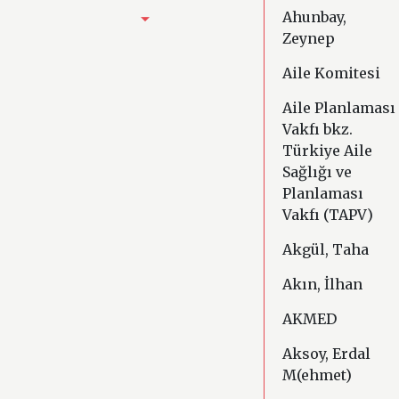
Ahunbay,
K
Zeynep
L
Aile Komitesi
M
Aile Planlaması
Vakfı bkz.
N
Türkiye Aile
Sağlığı ve
O
Planlaması
Vakfı (TAPV)
Ö
Akgül, Taha
P
Akın, İlhan
R
AKMED
Aksoy, Erdal
S
M(ehmet)
Ş