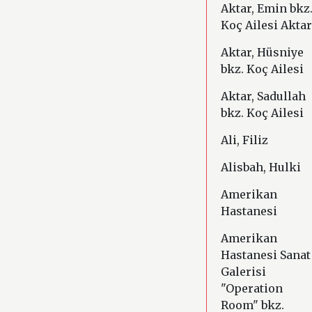
Aktar, Emin bkz
Koç Ailesi Aktar
T
Aktar, Hüsniye
U
bkz. Koç Ailesi
V
Aktar, Sadullah
bkz. Koç Ailesi
W
Ali, Filiz
Y
Alisbah, Hulki
Z
Amerikan
Hastanesi
Amerikan
Hastanesi Sanat
Galerisi
"Operation
Room" bkz.