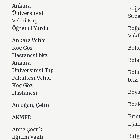
.
Ankara
Boğa
Üniversitesi
Supe
Vehbi Koç
Öğrenci Yurdu
Boğa
Vakf
Ankara Vehbi
Koç Göz
Boko
Hastanesi bkz.
Bola
Ankara
Üniversitesi Tıp
Bolu
Fakültesi Vehbi
bkz.
Koç Göz
Boyu
Hastanesi
Bozk
Anlağan, Çetin
Bris
ANMED
L(am
Anne Çocuk
Bulg
Eğitim Vakfı