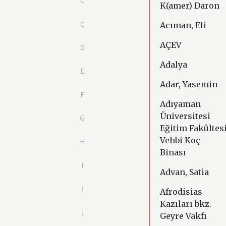
C
K(amer) Daron
Acıman, Eli
Ç
AÇEV
D
Adalya
E
Adar, Yasemin
F
Adıyaman
Üniversitesi
G
Eğitim Fakültes
Vehbi Koç
H
Binası
I
Advan, Satia
İ
Afrodisias
Kazıları bkz.
J
Geyre Vakfı