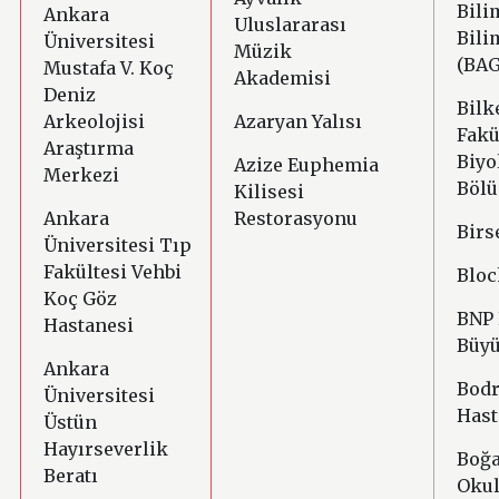
Bili
Ankara
Uluslararası
Bili
Üniversitesi
Müzik
(BAG
Mustafa V. Koç
Akademisi
Deniz
Bilk
Arkeolojisi
Azaryan Yalısı
Fakü
Araştırma
Biyo
Azize Euphemia
Merkezi
Böl
Kilisesi
Ankara
Restorasyonu
Birs
Üniversitesi Tıp
Fakültesi Vehbi
Bloc
Koç Göz
BNP 
Hastanesi
Büyü
Ankara
Bod
Üniversitesi
Hast
Üstün
Hayırseverlik
Boğa
Beratı
Oku