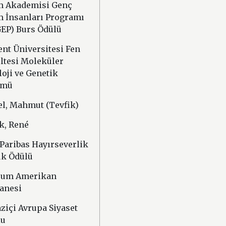
m Akademisi Genç
m İnsanları Programı
EP) Burs Ödülü
ent Üniversitesi Fen
ltesi Moleküler
loji ve Genetik
ümü
el, Mahmut (Tevfik)
k, René
Paribas Hayırseverlik
k Ödülü
rum Amerikan
anesi
ziçi Avrupa Siyaset
lu