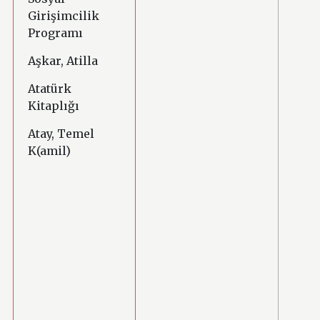
Girişimcilik
Programı
Aşkar, Atilla
Atatürk
Kitaplığı
Atay, Temel
K(amil)