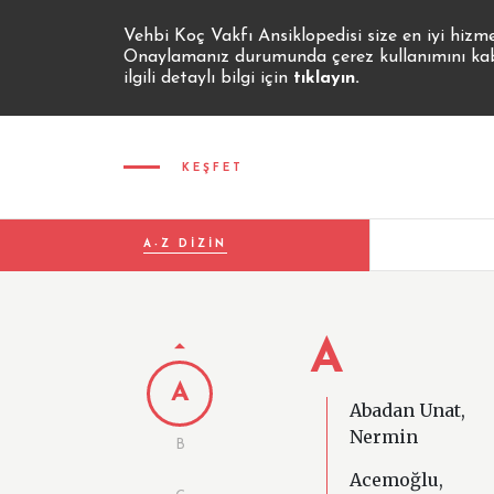
Vehbi Koç Vakfı Ansiklopedisi size en iyi hizm
Onaylamanız durumunda çerez kullanımını kabul
ilgili detaylı bilgi için
tıklayın.
KEŞFET
A-Z DİZİN
A
A
Abadan Unat,
Nermin
B
Acemoğlu,