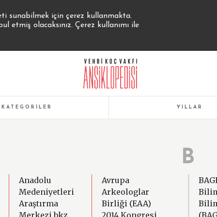
eti sunabilmek için çerez kullanmakta.
 etmiş olacaksınız. Çerez kullanımı ile
KATEGORİLER
YILLAR
B
Anadolu
Avrupa
BAGE
Medeniyetleri
Arkeologlar
Bili
Araştırma
Birliği (EAA)
Bili
Merkezi bkz.
2014 Kongresi
(BAG