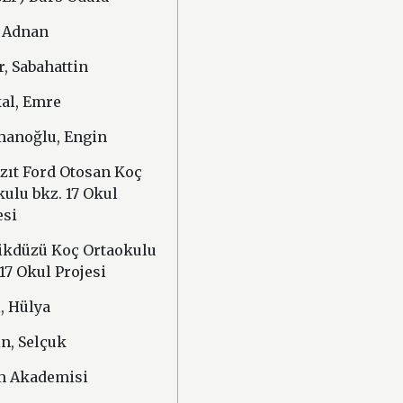
, Adnan
r, Sabahattin
al, Emre
anoğlu, Engin
zıt Ford Otosan Koç
kulu bkz. 17 Okul
esi
ikdüzü Koç Ortaokulu
 17 Okul Projesi
i, Hülya
in, Selçuk
m Akademisi