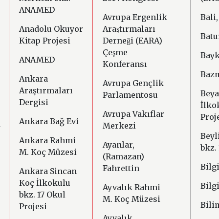
ANAMED
Avrupa Ergenlik
Bali
Anadolu Okuyor
Araştırmaları
Batu
Kitap Projesi
Derneği (EARA)
Çeşme
Bayk
ANAMED
Konferansı
Bazm
Ankara
Avrupa Gençlik
Araştırmaları
Beya
Parlamentosu
Dergisi
İlko
Avrupa Vakıflar
Proj
Ankara Bağ Evi
i
Merkezi
Beyl
Ankara Rahmi
Ayanlar,
bkz.
M. Koç Müzesi
(Ramazan)
Bilg
Fahrettin
Ankara Sincan
Koç İlkokulu
Bilg
Ayvalık Rahmi
bkz. 17 Okul
M. Koç Müzesi
Bili
Projesi
Ayvalık