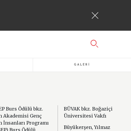
GALERİ
P Burs Ödülü bkz.
BÜVAK bkz. Boğaziçi
m Akademisi Genç
Üniversitesi Vakfı
m İnsanları Programı
Büyükerşen, Yılmaz
EP) Burs Ödülü