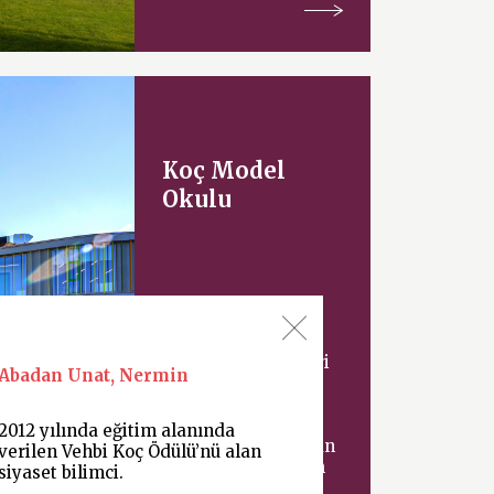
Koç Model
Okulu
Uluslararası mimari
Abadan Unat, Nermin
tasarım şirketi
Cannon Design ve
Milli Eğitim
2012 yılında eğitim alanında
Bakanlığı tarafından
verilen Vehbi Koç Ödülü’nü alan
ortaklaşa yürütülen
siyaset bilimci.