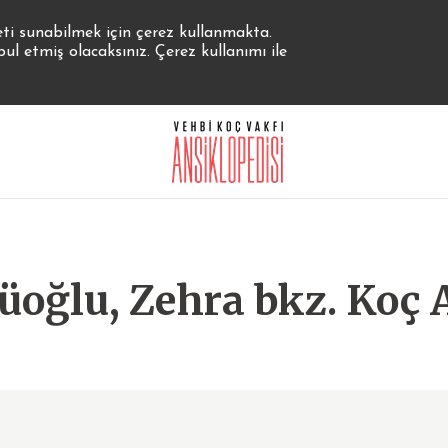
eti sunabilmek için çerez kullanmakta.
 etmiş olacaksınız. Çerez kullanımı ile
oğlu, Zehra bkz. Koç A