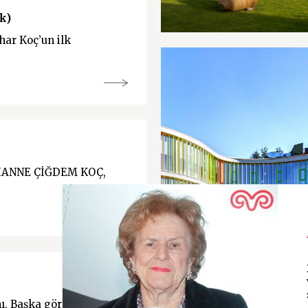
k)
ahar Koç’un ilk
IANNE ÇİĞDEM KOÇ,
nı. Başka görevlerinin