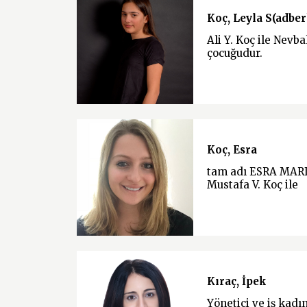
Koç, Leyla S(adber
Ali Y. Koç ile Nevb
çocuğudur.
Koç, Esra
tam adı ESRA MAR
Mustafa V. Koç ile
Kıraç, İpek
Yönetici ve iş kadı