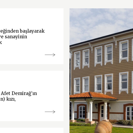
yreğinden başlayarak
ve sanayinin
k
 Afet Demirağ’ın
) kızı,