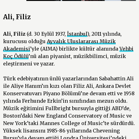
Ali, Filiz
Ali, Filiz
(d. 30 Eylül 1937,
İstanbul
), 2011 yılında,
kurucusu olduğu
Ayvalık Uluslararası Müzik
Akademisi
’yle (AIMA) birlikte kültür alanında
Vehbi
Koç Ödülü
’nü alan piyanist, müzikbilimci, müzik
eleştirmeni ve yazar.
Türk edebiyatının ünlü yazarlarından Sabahattin Ali
ile Aliye Hanım’ın kızı olan Filiz Ali, Ankara Devlet
Konservatuvarı Piyano Bölümü’ne devam etti ve 1958
yılında Ferhunde Erkin’in sınıfından mezun oldu.
Müzik eğitimini Fullbright bursuyla gittiği ABD’de,
Boston’daki New England Conservatory of Music ve
New York’taki Mannes College of Music’te sürdürdü.
Yüksek lisansını 1985-86 yıllarında Chevening
Bursu’yla devam ettiği
Londra Üniversitesi
’ndeki