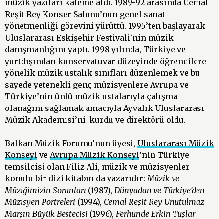
müzik yazıları kaleme aldı. 1989-92 arasında Cemal
Reşit Rey Konser Salonu’nun genel sanat
yönetmenliği görevini yürüttü. 1995’ten başlayarak
Uluslararası Eskişehir Festivali’nin müzik
danışmanlığını yaptı. 1998 yılında, Türkiye ve
yurtdışından konservatuvar düzeyinde öğrencilere
yönelik müzik ustalık sınıfları düzenlemek ve bu
sayede yetenekli genç müzisyenlere Avrupa ve
Türkiye’nin ünlü müzik ustalarıyla çalışma
olanağını sağlamak amacıyla Ayvalık Uluslararası
Müzik Akademisi’ni kurdu ve direktörü oldu.
Balkan Müzik Forumu’nun üyesi,
Uluslararası Müzik
Konseyi
ve
Avrupa Müzik Konseyi
’nin Türkiye
temsilcisi olan Filiz Ali, müzik ve müzisyenler
konulu bir dizi kitabın da yazarıdır:
Müzik ve
Müziğimizin Sorunları
(1987),
Dünyadan ve Türkiye’den
Müzisyen Portreleri
(1994),
Cemal Reşit Rey Unutulmaz
Marşın Büyük Bestecisi
(1996),
Ferhunde Erkin Tuşlar