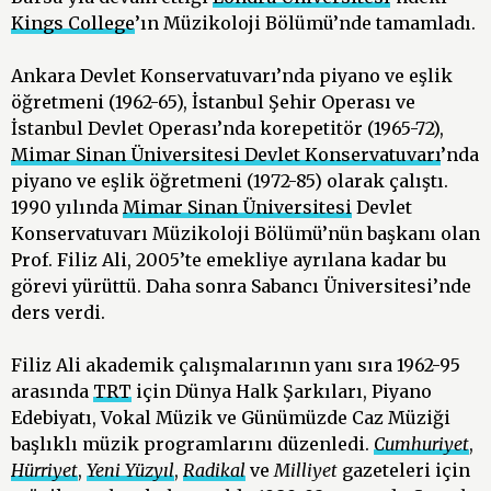
Kings College
’ın Müzikoloji Bölümü’nde tamamladı.
Ankara Devlet Konservatuvarı’nda piyano ve eşlik
öğretmeni (1962-65), İstanbul Şehir Operası ve
İstanbul Devlet Operası’nda korepetitör (1965-72),
Mimar Sinan Üniversitesi Devlet Konservatuvarı
’nda
piyano ve eşlik öğretmeni (1972-85) olarak çalıştı.
1990 yılında
Mimar Sinan Üniversitesi
Devlet
Konservatuvarı Müzikoloji Bölümü’nün başkanı olan
Prof. Filiz Ali, 2005’te emekliye ayrılana kadar bu
görevi yürüttü. Daha sonra Sabancı Üniversitesi’nde
ders verdi.
Filiz Ali akademik çalışmalarının yanı sıra 1962-95
arasında
TRT
için Dünya Halk Şarkıları, Piyano
Edebiyatı, Vokal Müzik ve Günümüzde Caz Müziği
başlıklı müzik programlarını düzenledi.
Cumhuriyet
,
Hürriyet
,
Yeni Yüzyıl
,
Radikal
ve
Milliyet
gazeteleri için