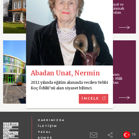
Vehbi Koç tarafından sosyal ve
kültürel hizmetlerde bulunmak
amacıyla İstanbul’da kurulan
vakıf.
Koç Model Okulu
Abadan Unat, Nermin
Uluslararası mimari tasarım
şirketi Cannon Design ve Milli
2012 yılında eğitim alanında verilen Vehbi
Eğitim Bakanlığı tarafından
ortaklaşa yürütülen
Koç Ödülü’nü alan siyaset bilimci.
İNCELE
HAKKIMIZDA
İLETİŞİM
YASAL
TR
KÜNYE