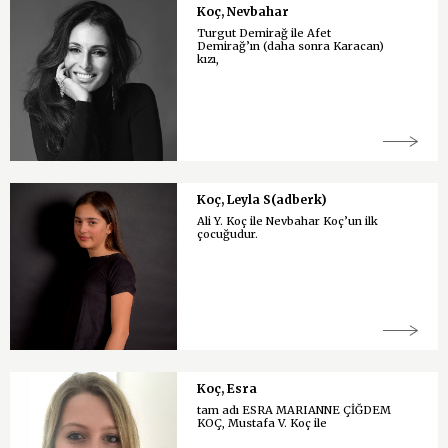
Koç, Nevbahar
Turgut Demirağ ile Afet
Demirağ’ın (daha sonra Karacan)
kızı,
Koç, Leyla S(adberk)
Ali Y. Koç ile Nevbahar Koç’un ilk
çocuğudur.
Koç, Esra
tam adı ESRA MARIANNE ÇİĞDEM
KOÇ, Mustafa V. Koç ile