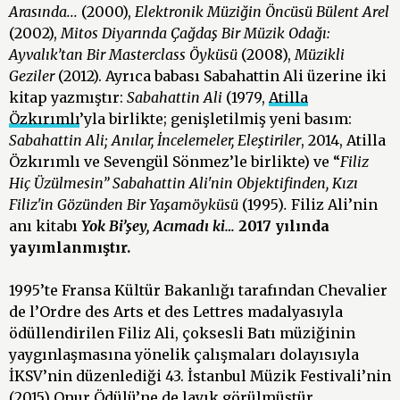
Arasında...
(2000),
Elektronik Müziğin Öncüsü Bülent Arel
(2002),
Mitos Diyarında Çağdaş Bir Müzik Odağı:
Ayvalık’tan Bir Masterclass Öyküsü
(2008),
Müzikli
Geziler
(2012). Ayrıca babası Sabahattin Ali üzerine iki
kitap yazmıştır:
Sabahattin Ali
(1979,
Atilla
Özkırımlı
’yla birlikte; genişletilmiş yeni basım:
Sabahattin Ali; Anılar, İncelemeler, Eleştiriler
, 2014, Atilla
Özkırımlı ve Sevengül Sönmez’le birlikte) ve “
Filiz
Hiç Üzülmesin” Sabahattin Ali'nin Objektifinden, Kızı
Filiz'in Gözünden Bir Yaşamöyküsü
(1995)
.
Filiz Ali’nin
anı kitabı
Yok Bi’şey, Acımadı ki…
2017 yılında
yayımlanmıştır.
1995’te Fransa Kültür Bakanlığı tarafından Chevalier
de l’Ordre des Arts et des Lettres madalyasıyla
ödüllendirilen Filiz Ali, çoksesli Batı müziğinin
yaygınlaşmasına yönelik çalışmaları dolayısıyla
İKSV’nin düzenlediği 43. İstanbul Müzik Festivali’nin
(2015) Onur Ödülü’ne de layık görülmüştür.