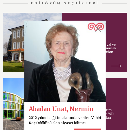
EDİTÖRÜN SEÇTİKLERİ
Vehbi Koç Vakfı
Vehbi Koç tarafından sosyal ve
kültürel hizmetlerde bulunmak
amacıyla İstanbul’da kurulan
vakıf.
Koç Model Okulu
Abadan Unat, Nermin
Uluslararası mimari tasarım
şirketi Cannon Design ve Milli
2012 yılında eğitim alanında verilen Vehbi
Eğitim Bakanlığı tarafından
ortaklaşa yürütülen
Koç Ödülü’nü alan siyaset bilimci.