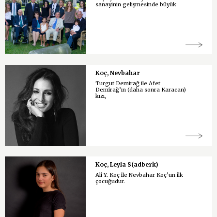
sanayinin gelişmesinde büyük
Koç, Nevbahar
Turgut Demirağ ile Afet
Demirağ’ın (daha sonra Karacan)
kızı,
Koç, Leyla S(adberk)
Ali Y. Koç ile Nevbahar Koç’un ilk
çocuğudur.