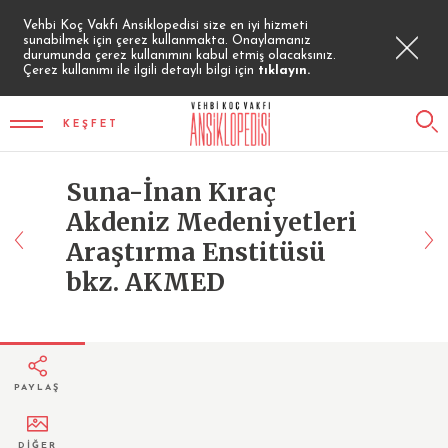
Vehbi Koç Vakfı Ansiklopedisi size en iyi hizmeti
sunabilmek için çerez kullanmakta. Onaylamanız
durumunda çerez kullanımını kabul etmiş olacaksınız.
Çerez kullanımı ile ilgili detaylı bilgi için
tıklayın.
KEŞFET
Suna-İnan Kıraç
Akdeniz Medeniyetleri
Araştırma Enstitüsü
bkz. AKMED
PAYLAŞ
DİĞER