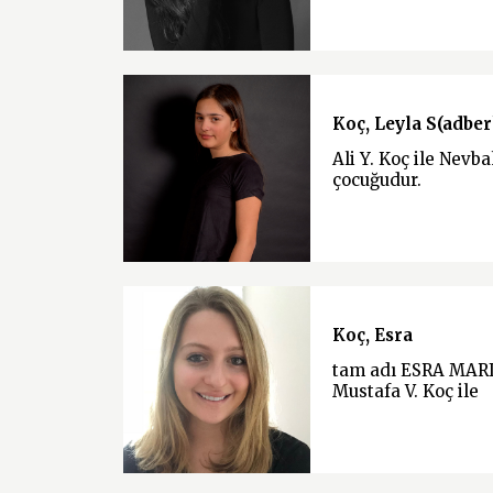
Koç, Leyla S(adber
Ali Y. Koç ile Nevb
çocuğudur.
Koç, Esra
tam adı ESRA MAR
Mustafa V. Koç ile