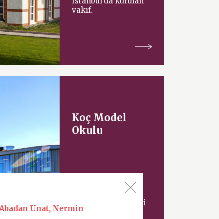
İstanbul’da kurulan
vakıf.
Koç Model
Okulu
Uluslararası mimari
Abadan Unat, Nermin
tasarım şirketi