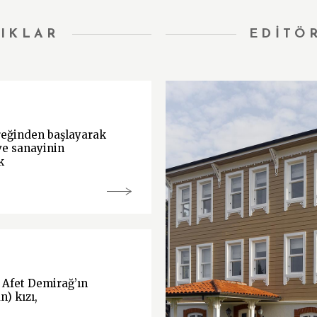
IKLAR
EDİTÖ
yreğinden başlayarak
ve sanayinin
k
 Afet Demirağ’ın
) kızı,