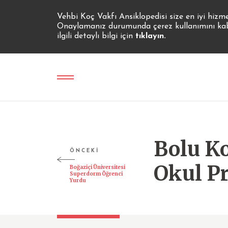
Vehbi Koç Vakfı Ansiklopedisi size en iyi hizm
Onaylamanız durumunda çerez kullanımını kabul
ilgili detaylı bilgi için
tıklayın.
Bolu Ko
ÖNCEKİ
Okul Pr
Boğaziçi Üniversitesi
Superdorm Öğrenci
Yurdu