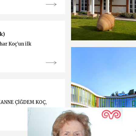
k)
ahar Koç’un ilk
IANNE ÇİĞDEM KOÇ,