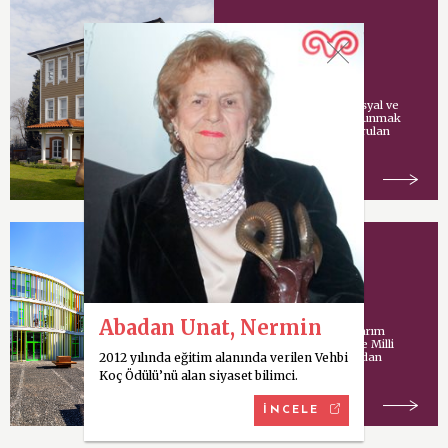
Vehbi Koç Vakfı
Vehbi Koç tarafından sosyal ve
kültürel hizmetlerde bulunmak
amacıyla İstanbul’da kurulan
vakıf.
Koç Model Okulu
Abadan Unat, Nermin
Uluslararası mimari tasarım
şirketi Cannon Design ve Milli
2012 yılında eğitim alanında verilen Vehbi
Eğitim Bakanlığı tarafından
ortaklaşa yürütülen
Koç Ödülü’nü alan siyaset bilimci.
İNCELE