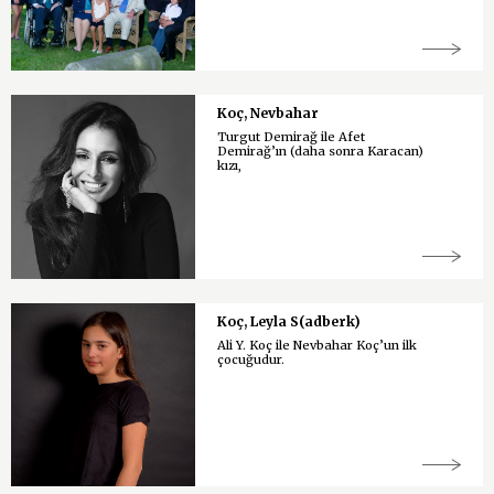
Koç, Nevbahar
Turgut Demirağ ile Afet
Demirağ’ın (daha sonra Karacan)
kızı,
Koç, Leyla S(adberk)
Ali Y. Koç ile Nevbahar Koç’un ilk
çocuğudur.