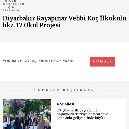
DİĞER
GÖRSELLER
İÇİN
TIKLAYIN.
Diyarbakır Kayapınar Vehbi Koç İlkokulu
bkz. 17 Okul Projesi
POPÜLER BAŞLIKLAR
Koç Ailesi
20. yüzyılın ilk çeyreğinden
başlayarak Türkiye’de ticaret ve
sanayinin gelişmesinde büyük