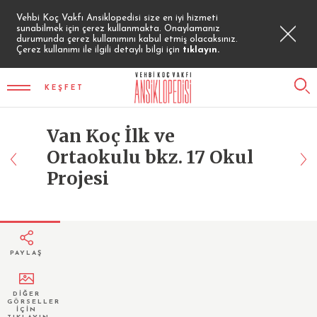
Vehbi Koç Vakfı Ansiklopedisi size en iyi hizmeti
sunabilmek için çerez kullanmakta. Onaylamanız
durumunda çerez kullanımını kabul etmiş olacaksınız.
Çerez kullanımı ile ilgili detaylı bilgi için
tıklayın.
KEŞFET
Van Koç İlk ve
Ortaokulu bkz. 17 Okul
Projesi
PAYLAŞ
DİĞER
GÖRSELLER
İÇİN