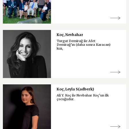
Koç, Nevbahar
Turgut Demirağ ile Afet
Demirağ’ın (daha sonra Karacan)
kızı,
Koç, Leyla S(adberk)
Ali Y. Koç ile Nevbahar Koç’un ilk
çocuğudur.