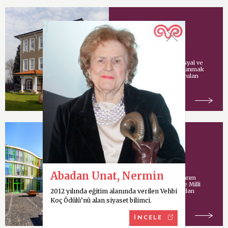
Vehbi Koç Vakfı
Vehbi Koç tarafından sosyal ve
kültürel hizmetlerde bulunmak
amacıyla İstanbul’da kurulan
vakıf.
Koç Model Okulu
Abadan Unat, Nermin
Uluslararası mimari tasarım
şirketi Cannon Design ve Milli
2012 yılında eğitim alanında verilen Vehbi
Eğitim Bakanlığı tarafından
ortaklaşa yürütülen
Koç Ödülü’nü alan siyaset bilimci.
İNCELE