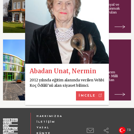
Vehbi Koç tarafından sosyal ve
kültürel hizmetlerde bulunmak
amacıyla İstanbul’da kurulan
vakıf.
Koç Model Okulu
Abadan Unat, Nermin
Uluslararası mimari tasarım
şirketi Cannon Design ve Milli
2012 yılında eğitim alanında verilen Vehbi
Eğitim Bakanlığı tarafından
ortaklaşa yürütülen
Koç Ödülü’nü alan siyaset bilimci.
İNCELE
HAKKIMIZDA
İLETİŞİM
YASAL
TR
KÜNYE