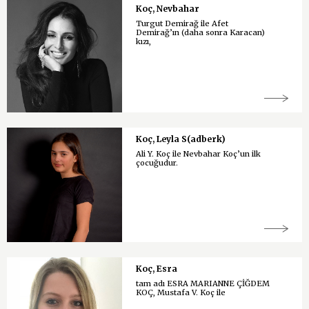
Koç, Nevbahar
Turgut Demirağ ile Afet
Demirağ’ın (daha sonra Karacan)
kızı,
Koç, Leyla S(adberk)
Ali Y. Koç ile Nevbahar Koç’un ilk
çocuğudur.
Koç, Esra
tam adı ESRA MARIANNE ÇİĞDEM
KOÇ, Mustafa V. Koç ile