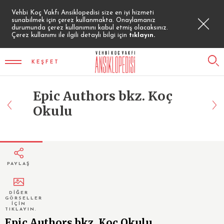
Vehbi Koç Vakfı Ansiklopedisi size en iyi hizmeti
sunabilmek için çerez kullanmakta. Onaylamanız
durumunda çerez kullanımını kabul etmiş olacaksınız.
Çerez kullanımı ile ilgili detaylı bilgi için
tıklayın.
KEŞFET
Epic Authors bkz. Koç
Okulu
PAYLAŞ
DİĞER
GÖRSELLER
İÇİN
TIKLAYIN.
Epic Authors bkz. Koç Okulu