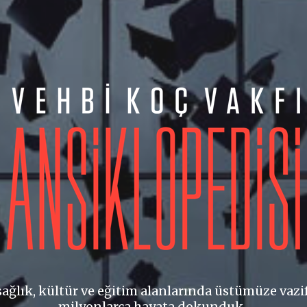
 sağlık, kültür ve eğitim alanlarında üstümüze vazi
milyonlarca hayata dokunduk.