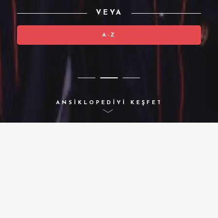
VEYA
A-Z
ANSİKLOPEDİYİ KEŞFET
A-Z DİZİN
ETKİNLİKLER