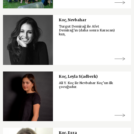
Koç, Nevbahar
Turgut Demirağ ile Afet
Demirağ’ın (daha sonra Karacan)
kızı,
Koç, Leyla S(adberk)
Ali Y. Koç ile Nevbahar Koç’un ilk
çocuğudur.
Koç, Esra