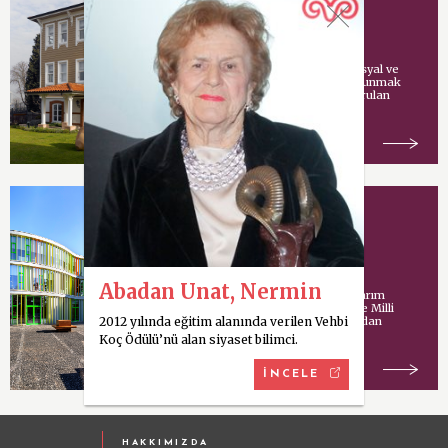
Vehbi Koç Vakfı
Vehbi Koç tarafından sosyal ve
kültürel hizmetlerde bulunmak
amacıyla İstanbul’da kurulan
vakıf.
Koç Model Okulu
Abadan Unat, Nermin
Uluslararası mimari tasarım
şirketi Cannon Design ve Milli
2012 yılında eğitim alanında verilen Vehbi
Eğitim Bakanlığı tarafından
ortaklaşa yürütülen
Koç Ödülü’nü alan siyaset bilimci.
İNCELE
HAKKIMIZDA