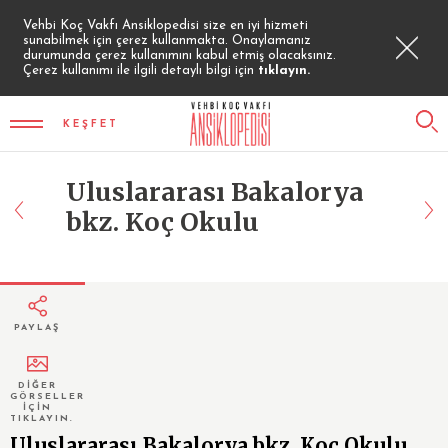
Vehbi Koç Vakfı Ansiklopedisi size en iyi hizmeti
sunabilmek için çerez kullanmakta. Onaylamanız
durumunda çerez kullanımını kabul etmiş olacaksınız.
Çerez kullanımı ile ilgili detaylı bilgi için
tıklayın.
KEŞFET
Uluslararası Bakalorya
bkz. Koç Okulu
PAYLAŞ
DİĞER
GÖRSELLER
İÇİN
TIKLAYIN.
Uluslararası Bakalorya bkz. Koç Okulu