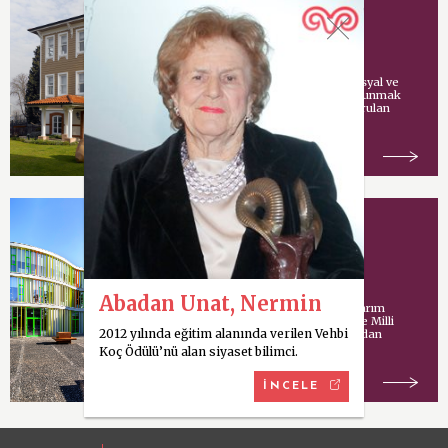
Vehbi Koç Vakfı
Vehbi Koç tarafından sosyal ve
kültürel hizmetlerde bulunmak
amacıyla İstanbul’da kurulan
vakıf.
Koç Model Okulu
Abadan Unat, Nermin
Uluslararası mimari tasarım
şirketi Cannon Design ve Milli
2012 yılında eğitim alanında verilen Vehbi
Eğitim Bakanlığı tarafından
ortaklaşa yürütülen
Koç Ödülü’nü alan siyaset bilimci.
İNCELE