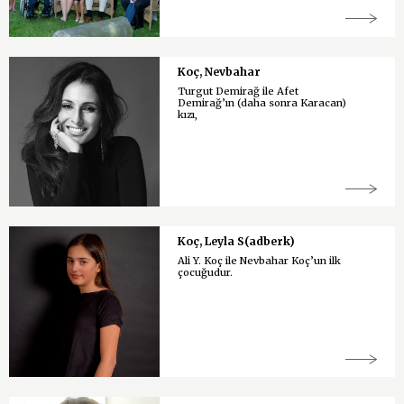
Koç, Nevbahar
Turgut Demirağ ile Afet
Demirağ’ın (daha sonra Karacan)
kızı,
Koç, Leyla S(adberk)
Ali Y. Koç ile Nevbahar Koç’un ilk
çocuğudur.