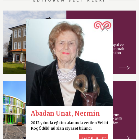
EDİTÖRÜN SEÇTİKLERİ
Vehbi Koç Vakfı
Vehbi Koç tarafından sosyal ve
kültürel hizmetlerde bulunmak
amacıyla İstanbul’da kurulan
vakıf.
Koç Model Okulu
Abadan Unat, Nermin
Uluslararası mimari tasarım
şirketi Cannon Design ve Milli
2012 yılında eğitim alanında verilen Vehbi
Eğitim Bakanlığı tarafından
ortaklaşa yürütülen
Koç Ödülü’nü alan siyaset bilimci.