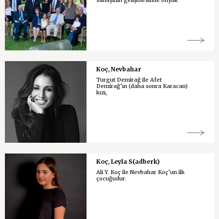
sanayinin gelişmesinde büyük
Koç, Nevbahar
Turgut Demirağ ile Afet
Demirağ’ın (daha sonra Karacan)
kızı,
Koç, Leyla S(adberk)
Ali Y. Koç ile Nevbahar Koç’un ilk
çocuğudur.