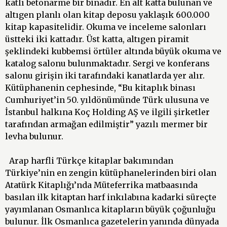
katlı betonarme bir binadır. En alt katta bulunan ve
altıgen planlı olan kitap deposu yaklaşık 600.000
kitap kapasitelidir. Okuma ve inceleme salonları
üstteki iki kattadır. Üst katta, altıgen piramit
şeklindeki kubbemsi örtüler altında büyük okuma ve
katalog salonu bulunmaktadır. Sergi ve konferans
salonu girişin iki tarafındaki kanatlarda yer alır.
Kütüphanenin cephesinde, “Bu kitaplık binası
Cumhuriyet’in 50. yıldönümünde Türk ulusuna ve
İstanbul halkına Koç Holding AŞ ve ilgili şirketler
tarafından armağan edilmiştir” yazılı mermer bir
levha bulunur.
Arap harfli Türkçe kitaplar bakımından
Türkiye’nin en zengin kütüphanelerinden biri olan
Atatürk Kitaplığı’nda Müteferrika matbaasında
basılan ilk kitaptan harf inkılabına kadarki süreçte
yayımlanan Osmanlıca kitapların büyük çoğunluğu
bulunur. İlk Osmanlıca gazetelerin yanında dünyada