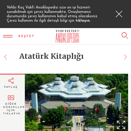
Vehbi Koç Vakfı Ansiklopedisi size en iyi hizmeti
sunabilmek için çerez kullanmakta. Onaylamanız
durumunda çerez kullanımını kabul etmiş olacaksınız.
Çerez kullanımı ile ilgili detaylı bilgi için
tıklayın.
KEŞFET
Atatürk Kitaplığı
PAYLAŞ
DİĞER
GÖRSELLER
İÇİN
TIKLAYIN.