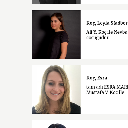
Koç, Leyla S(adber
Ali Y. Koç ile Nevb
çocuğudur.
Koç, Esra
tam adı ESRA MAR
Mustafa V. Koç ile