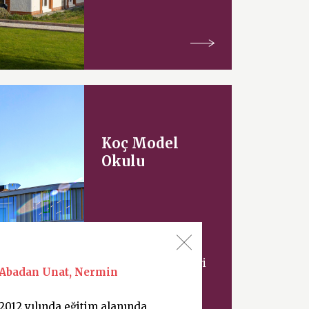
Koç Model
Okulu
Uluslararası mimari
Abadan Unat, Nermin
tasarım şirketi
Cannon Design ve
Milli Eğitim
2012 yılında eğitim alanında