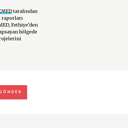
KMED
tarafından
 raporları
NMED, Fethiye’den
kapsayan bölgede
rojelerini