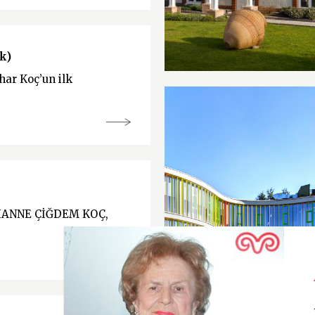
k)
ahar Koç’un ilk
IANNE ÇİĞDEM KOÇ,