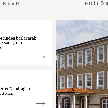
IKLAR
EDİTÖ
yreğinden başlayarak
ve sanayinin
k
 Afet Demirağ’ın
) kızı,