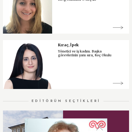
Kıraç, İpek
Yönetici ve iş kadını. Başka
görevlerinin yanı sıra, Koç Okulu
EDİTÖRÜN SEÇTİKLERİ
Vehbi Koç Vakfı