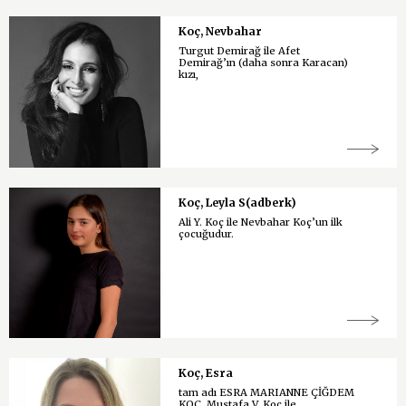
Koç, Nevbahar
Turgut Demirağ ile Afet
Demirağ’ın (daha sonra Karacan)
kızı,
Koç, Leyla S(adberk)
Ali Y. Koç ile Nevbahar Koç’un ilk
çocuğudur.
Koç, Esra
tam adı ESRA MARIANNE ÇİĞDEM
KOÇ, Mustafa V. Koç ile