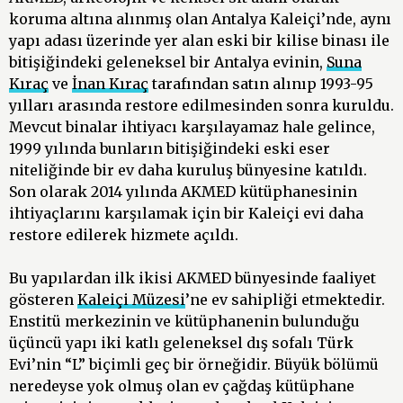
koruma altına alınmış olan Antalya Kaleiçi’nde, aynı
yapı adası üzerinde yer alan eski bir kilise binası ile
bitişiğindeki geleneksel bir Antalya evinin,
Suna
Kıraç
ve
İnan Kıraç
tarafından satın alınıp 1993-95
yılları arasında restore edilmesinden sonra kuruldu.
Mevcut binalar ihtiyacı karşılayamaz hale gelince,
1999 yılında bunların bitişiğindeki eski eser
niteliğinde bir ev daha kuruluş bünyesine katıldı.
Son olarak 2014 yılında AKMED kütüphanesinin
ihtiyaçlarını karşılamak için bir Kaleiçi evi daha
restore edilerek hizmete açıldı.
Bu yapılardan ilk ikisi AKMED bünyesinde faaliyet
gösteren
Kaleiçi Müzesi
’ne ev sahipliği etmektedir.
Enstitü merkezinin ve kütüphanenin bulunduğu
üçüncü yapı iki katlı geleneksel dış sofalı Türk
Evi’nin “L” biçimli geç bir örneğidir. Büyük bölümü
neredeyse yok olmuş olan ev çağdaş kütüphane