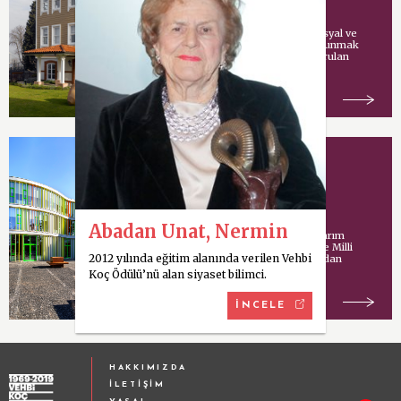
Vehbi Koç tarafından sosyal ve
kültürel hizmetlerde bulunmak
amacıyla İstanbul’da kurulan
vakıf.
Koç Model Okulu
Abadan Unat, Nermin
Uluslararası mimari tasarım
şirketi Cannon Design ve Milli
2012 yılında eğitim alanında verilen Vehbi
Eğitim Bakanlığı tarafından
ortaklaşa yürütülen
Koç Ödülü’nü alan siyaset bilimci.
İNCELE
HAKKIMIZDA
İLETİŞİM