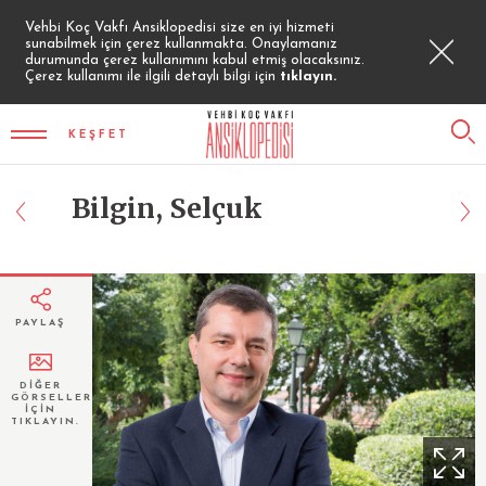
Vehbi Koç Vakfı Ansiklopedisi size en iyi hizmeti
sunabilmek için çerez kullanmakta. Onaylamanız
durumunda çerez kullanımını kabul etmiş olacaksınız.
Çerez kullanımı ile ilgili detaylı bilgi için
tıklayın.
KEŞFET
Bilgin, Selçuk
PAYLAŞ
DİĞER
GÖRSELLER
İÇİN
TIKLAYIN.