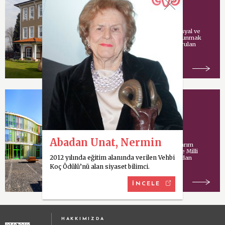
Vehbi Koç tarafından sosyal ve
kültürel hizmetlerde bulunmak
amacıyla İstanbul’da kurulan
vakıf.
Koç Model Okulu
Abadan Unat, Nermin
Uluslararası mimari tasarım
şirketi Cannon Design ve Milli
2012 yılında eğitim alanında verilen Vehbi
Eğitim Bakanlığı tarafından
ortaklaşa yürütülen
Koç Ödülü’nü alan siyaset bilimci.
İNCELE
HAKKIMIZDA