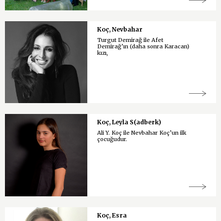
Koç, Nevbahar
Turgut Demirağ ile Afet
Demirağ’ın (daha sonra Karacan)
kızı,
Koç, Leyla S(adberk)
Ali Y. Koç ile Nevbahar Koç’un ilk
çocuğudur.
Koç, Esra