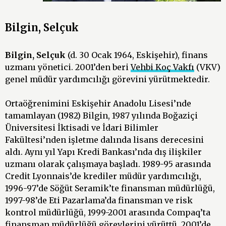
Bilgin, Selçuk
Bilgin, Selçuk
(d. 30 Ocak 1964, Eskişehir), finans
uzmanı yönetici. 2001’den beri
Vehbi Koç Vakfı
(VKV)
genel müdür yardımcılığı görevini yürütmektedir.
Ortaöğrenimini Eskişehir Anadolu Lisesi’nde
tamamlayan (1982) Bilgin, 1987 yılında Boğaziçi
Üniversitesi İktisadi ve İdari Bilimler
Fakültesi’nden işletme dalında lisans derecesini
aldı. Aynı yıl Yapı Kredi Bankası’nda dış ilişkiler
uzmanı olarak çalışmaya başladı. 1989-95 arasında
Credit Lyonnais’de krediler müdür yardımcılığı,
1996-97’de Söğüt Seramik’te finansman müdürlüğü,
1997-98’de Eti Pazarlama’da finansman ve risk
kontrol müdürlüğü, 1999-2001 arasında Compaq’ta
finansman müdürlüğü görevlerini yürüttü. 2001’de