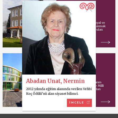
Vehbi Koç Vakfı
Vehbi Koç tarafından sosyal ve
kültürel hizmetlerde bulunmak
amacıyla İstanbul’da kurulan
vakıf.
Koç Model Okulu
Abadan Unat, Nermin
Uluslararası mimari tasarım
şirketi Cannon Design ve Milli
2012 yılında eğitim alanında verilen Vehbi
Eğitim Bakanlığı tarafından
ortaklaşa yürütülen
Koç Ödülü’nü alan siyaset bilimci.
İNCELE