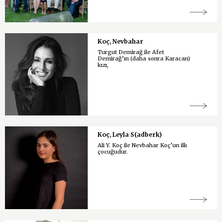
Koç, Nevbahar
Turgut Demirağ ile Afet
Demirağ’ın (daha sonra Karacan)
kızı,
Koç, Leyla S(adberk)
Ali Y. Koç ile Nevbahar Koç’un ilk
çocuğudur.