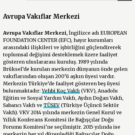
Avrupa Vakıflar Merkezi
Avrupa Vakıflar Merkezi,
İngilizce adı EUROPEAN
FOUNDATION CENTER (EFC), hayır kurumları
arasındaki ilişkileri ve işbirliğini güçlendirerek
toplumsal değişimi desteklemek üzere faaliyet
gösteren uluslararası kuruluş. 1989 yılında
Brüksel’de kurulan merkezin dünyanın önde gelen
vakıflarından oluşan 200’ü aşkın üyesi vardır.
Merkezin Türkiye’de faaliyet gösteren beş üyesi
bulunmaktadır:
Vehbi Koç Vakfı
(VKV), Anadolu
Eğitim ve Sosyal Yardım Vakfı, Aydın Doğan Vakfı,
Sabancı Vakfı ve
TÜSEV
(Türkiye Üçüncü Sektör
Vakfı). VKV 2014 yılında merkezin Genel Kurul ve
Yıllık Konferans Komitesi ile Bağışçılar Doğu
Forumu Komitesi’ne seçilmiştir. 2015 yılında ise
merkezin her yıl düzenlediği Bağışçılar Doğu