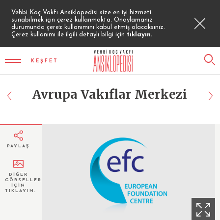
Vehbi Koç Vakfı Ansiklopedisi size en iyi hizmeti
sunabilmek için çerez kullanmakta. Onaylamanız
durumunda çerez kullanımını kabul etmiş olacaksınız.
Çerez kullanımı ile ilgili detaylı bilgi için
tıklayın.
KEŞFET
Avrupa Vakıflar Merkezi
PAYLAŞ
DİĞER
GÖRSELLER
İÇİN
TIKLAYIN.