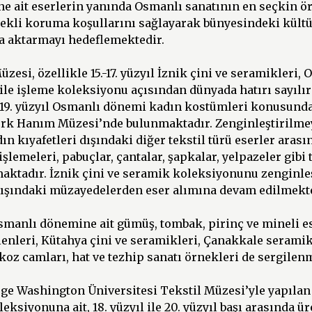
ne ait eserlerin yanında Osmanlı sanatının en seçkin ö
rekli koruma koşullarını sağlayarak bünyesindeki kültü
a aktarmayı hedeflemektedir.
esi, özellikle 15.-17. yüzyıl İznik çini ve seramikleri
 ile işleme koleksiyonu açısından dünyada hatırı sayılır 
ve 19. yüzyıl Osmanlı dönemi kadın kostümleri konusund
rk Hanım Müzesi’nde bulunmaktadır. Zenginleştirilm
 kıyafetleri dışındaki diğer tekstil türü eserler arasınd
lemeleri, pabuçlar, çantalar, şapkalar, yelpazeler gibi
maktadır. İznik çini ve seramik koleksiyonunu zenginle
 dışındaki müzayedelerden eser alımına devam edilmekte
smanlı dönemine ait gümüş, tombak, pirinç ve mineli es
enleri, Kütahya çini ve seramikleri, Çanakkale seramik
koz camları, hat ve tezhip sanatı örnekleri de sergilen
rge Washington Üniversitesi Tekstil Müzesi’yle yapılan
eksiyonuna ait, 18. yüzyıl ile 20. yüzyıl başı arasında ür