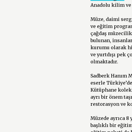
Anadolu kilim ve
Müze, daimi sergi
ve eğitim progra
çağdaş müzecilik 
bulunan, insanlar
kurumu olarak hi
ve yurtdışı pek ç
olmaktadır.
Sadberk Hanım Mü
eserle Türkiye’de
Kütüphane koleksi
ayrı bir önem ta
restorasyon ve k
Müzede ayrıca 8 y
başlıklı bir eğit