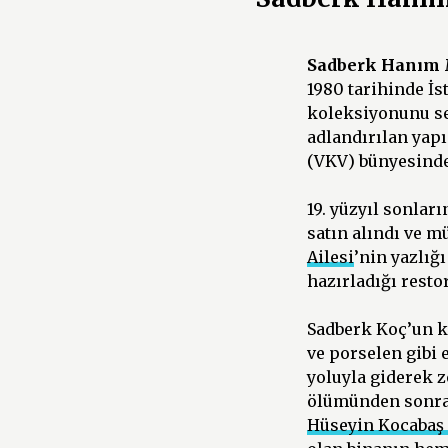
Sadberk Hanım 
1980 tarihinde İs
koleksiyonunu se
adlandırılan yapı
(VKV) bünyesinde
19. yüzyıl sonlar
satın alındı ve 
Ailesi
’nin yazlığı
hazırladığı rest
Sadberk Koç’un ki
ve porselen gibi
yoluyla giderek 
ölümünden sonra,
Hüseyin Kocabaş