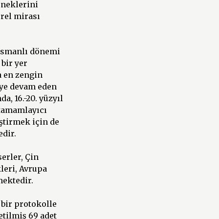
rneklerini
rel mirası
, Osmanlı dönemi
bir yer
a en zengin
eye devam eden
a, 16.-20. yüzyıl
 tamamlayıcı
ştirmek için de
dir.
erler, Çin
leri, Avrupa
mektedir.
 bir protokolle
etilmiş 69 adet