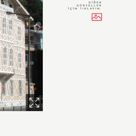
DİĞER
GÖRSELLER
İÇİN TIKLAYIN.