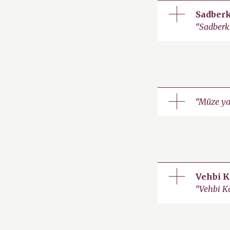
Sadber
“Sadberk
“Müze ya
Vehbi K
“Vehbi K