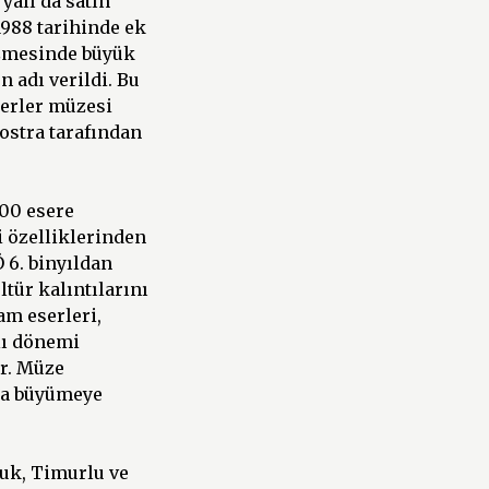
yalı da satın
1988 tarihinde ek
işmesinde büyük
ün adı verildi. Bu
serler müzesi
ostra tarafından
00 esere
 özelliklerinden
 6. binyıldan
tür kalıntılarını
am eserleri,
lı dönemi
ir. Müze
zla büyümeye
uk, Timurlu ve