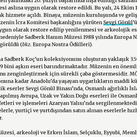
n yanındaki 20. yüzyıl başlarında inşa edildiği sanılan 
esi aslına uygun olarak restore edildi. Bu yalı, 24 Ekim 
ak hizmete açıldı. Binaya, müzenin kuruluşunda ve gel
zenin İcra Komitesi başkanlığını yürüten
Sevgi Gönül
’
ygun olarak restore edilip yenilenmesi ve arkeolojik e
 nedeniyle Sadberk Hanım Müzesi 1988 yılında Europa N
görüldü (
bkz
. Europa Nostra Ödülleri).
 Sadberk Koç’un koleksiyonunu oluşturan yaklaşık 3.5
9 bini aşkın eseri barındırmaktadır. Müzenin en önemli
nu zenginleştirmek için sürekli çaba göstermesidir. MÖ
nuna kadar Anadolu’da yaşayan uygarlıkların maddi kül
ik eserler Sevgi Gönül Binası’nda, Osmanlı ağırlıklı İsl
yapılmış Avrupa, Uzak ve Yakın Doğu eserleri ile Osman
etleri ve işlemeleri Azaryan Yalısı’nda sergilenmekted
lerle, yurtiçi ve yurtdışından satın alınan eserlerle hı
.
zesi, arkeoloji ve Erken İslam, Selçuklu, Eyyubi, Meml