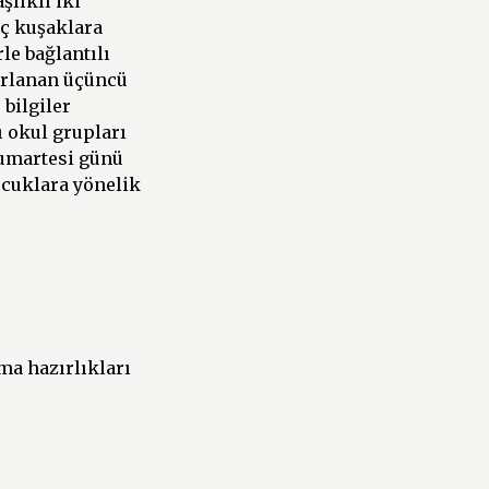
şlıklı iki
nç kuşaklara
le bağlantılı
arlanan üçüncü
bilgiler
 okul grupları
cumartesi günü
ocuklara yönelik
ma hazırlıkları