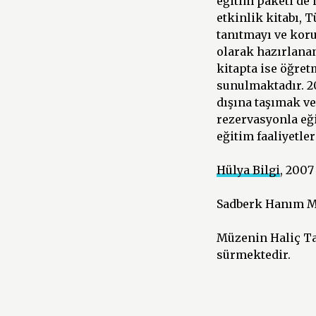
eğitim paketi de 
etkinlik kitabı, 
tanıtmayı ve kor
olarak hazırlana
kitapta ise öğre
sunulmaktadır. 20
dışına taşımak v
rezervasyonla eğ
eğitim faaliyetle
Hülya Bilgi
, 2007
Sadberk Hanım Mü
Müzenin Haliç Ta
sürmektedir.