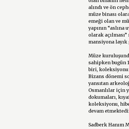
olan binanın heme
alındı ve ön ceph
müze binası olar
emeği olan ve mü
yapının “aslına u
olarak açılması”
mansiyona layık 
Müze kuruluşunda
sahipken bugün 1
biri, koleksiyonu
Bizans dönemi so
yansıtan arkeoloj
Osmanlılar için 
dokumaları, kıyaf
koleksiyonu, hibe
devam etmektedir
Sadberk Hanım Mü