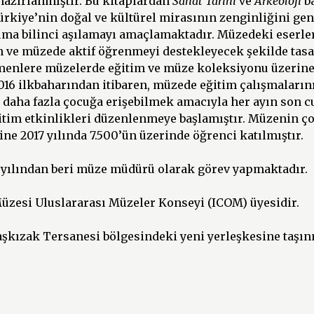
hazırlanmıştır. Bu kitaplardan
Sanat Tarihi
ve
Arkeoloji
ba
Türkiye’nin doğal ve kültürel mirasının zenginliğini ge
uma bilinci aşılamayı amaçlamaktadır. Müzedeki eserler
n ve müzede aktif öğrenmeyi destekleyecek şekilde tas
tmenlere müzelerde eğitim ve müze koleksiyonu üzerine 
16 ilkbaharından itibaren, müzede eğitim çalışmalarını
e daha fazla çocuğa erişebilmek amacıyla her ayın son 
itim etkinlikleri düzenlenmeye başlamıştır. Müzenin ç
rine 2017 yılında 7.500’ün üzerinde öğrenci katılmıştır.
 yılından beri müze müdürü olarak görev yapmaktadır.
zesi Uluslararası Müzeler Konseyi (ICOM) üyesidir.
şkızak Tersanesi bölgesindeki yeni yerleşkesine taşın