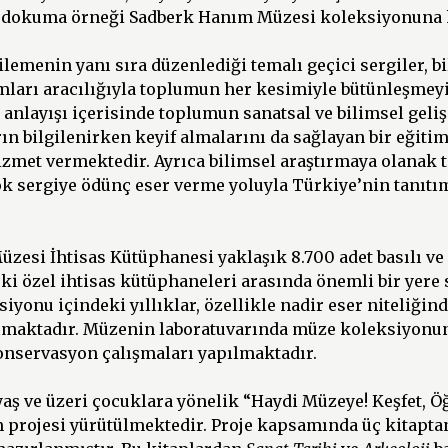
 dokuma örneği Sadberk Hanım Müzesi koleksiyonuna k
lemenin yanı sıra düzenlediği temalı geçici sergiler, b
mları aracılığıyla toplumun her kesimiyle bütünleşmey
anlayışı içerisinde toplumun sanatsal ve bilimsel geli
ın bilgilenirken keyif almalarını da sağlayan bir eğitim
zmet vermektedir. Ayrıca bilimsel araştırmaya olanak t
ok sergiye ödünç eser verme yoluyla Türkiye’nin tanıt
zesi İhtisas Kütüphanesi yaklaşık 8.700 adet basılı ve
ki özel ihtisas kütüphaneleri arasında önemli bir yere 
yonu içindeki yıllıklar, özellikle nadir eser niteliğin
şımaktadır. Müzenin laboratuvarında müze koleksiyonuna
onservasyon çalışmaları yapılmaktadır.
aş ve üzeri çocuklara yönelik “Haydi Müzeye! Keşfet, Ö
im projesi yürütülmektedir. Proje kapsamında üç kitapta