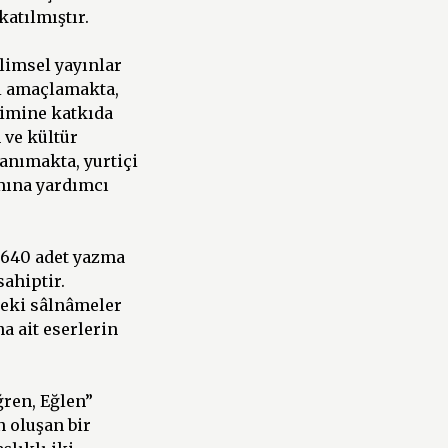
atılmıştır.
ilimsel yayınlar
i amaçlamakta,
şimine katkıda
 ve kültür
anımakta, yurtiçi
ımına yardımcı
 640 adet yazma
sahiptir.
deki sâlnâmeler
 ait eserlerin
ğren, Eğlen”
n oluşan bir