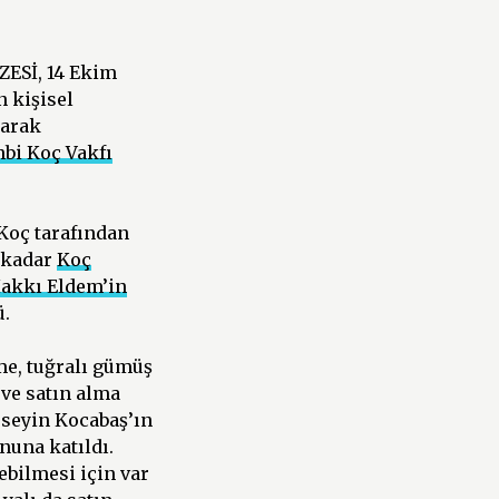
ESİ, 14 Ekim
 kişisel
arak
bi Koç Vakfı
 Koç tarafından
e kadar
Koç
akkı Eldem’in
ü.
me, tuğralı gümüş
ve satın alma
üseyin Kocabaş’ın
una katıldı.
ebilmesi için var