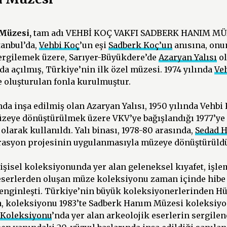
Müzesi,
tam adı VEHBİ KOÇ VAKFI SADBERK HANIM MÜZ
tanbul’da,
Vehbi Koç
’un eşi
Sadberk Koç’un
anısına, onun
rgilemek üzere, Sarıyer-Büyükdere’de
Azaryan Yalısı
ol
da açılmış, Türkiye’nin ilk özel müzesi. 1974 yılında
Veh
 oluşturulan fonla kurulmuştur.
ında inşa edilmiş olan Azaryan Yalısı, 1950 yılında Vehbi
müzeye dönüştürülmek üzere VKV’ye bağışlandığı 1977’y
 olarak kullanıldı. Yalı binası, 1978-80 arasında,
Sedad H
orasyon projesinin uygulanmasıyla müzeye dönüştürüld
şisel koleksiyonunda yer alan geleneksel kıyafet, işle
 eserlerden oluşan müze koleksiyonu zaman içinde hibe 
zenginleşti. Türkiye’nin büyük koleksiyonerlerinden H
 koleksiyonu 1983’te Sadberk Hanım Müzesi koleksiyon
 Koleksiyonu
’nda yer alan arkeolojik eserlerin sergilen