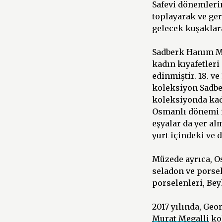
Safevi dönemleri
toplayarak ve ge
gelecek kuşaklar
Sadberk Hanım Müz
kadın kıyafetleri
edinmiştir. 18. 
koleksiyon Sadbe
koleksiyonda kadın
Osmanlı dönemi iş
eşyalar da yer al
yurt içindeki ve
Müzede ayrıca, O
seladon ve porsel
porselenleri, Bey
2017 yılında, Geo
Murat Megalli
kol