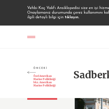
Vehbi Koç Vakfı Ansiklopedisi size en iyi hizm
Onaylamanız durumunda çerez kullanımını kabul
ilgili detaylı bilgi için
tıklayın.
ÖNCEKİ
Sadber
Özel Amerikan
Marine Polikliniği
bkz. Amerikan
Marine Polikliniği