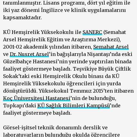
tanımlanmıştır. Lisans programı, dört yıl eğitim ile
iki yaz dönemi İngilizce ve klinik uygulamalarını
kapsamaktadır.
KÜ Hemşirelik Yüksekokulu ile
SANERC
(Semahat
Arsel Hemşirelik Eğitim ve Araştırma Merkezi),
2001-02 akademik yılından itibaren,
Semahat Arsel
ve
Dr. Nusret Arsel
’in bağışlarıyla Nişantaşı’nda eski
Güzelbahçe Hastanesi’nin yerinde yaptırılan binada
faaliyet göstermeye başladı. Teşvikiye Büyük Çiftlik
Sokak’taki eski Hemşirelik Okulu binası da KÜ
Hemşirelik Yüksekokulu öğrencileri için yurda
dönüştürüldü. Yüksekokul Temmuz 2015’ten itibaren
Koç Üniversitesi Hastanesi
’nin de bulunduğu,
Topkapı’daki
KÜ Sağlık Bilimleri Kampüsü
’nde
faaliyet göstermeye başladı.
Görsel-işitsel teknik donanımlı derslik ve
laboratuvarların bulunduğu okulda öğrencilere