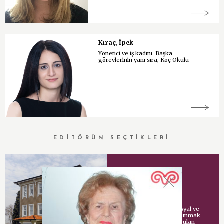
Kıraç, İpek
Yönetici ve iş kadını. Başka
görevlerinin yanı sıra, Koç Okulu
EDİTÖRÜN SEÇTİKLERİ
Vehbi Koç Vakfı
Vehbi Koç tarafından sosyal ve
kültürel hizmetlerde bulunmak
amacıyla İstanbul’da kurulan