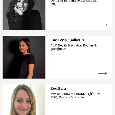
Demirağ’ın (daha sonra Karacan)
kızı,
Koç, Leyla S(adberk)
Ali Y. Koç ile Nevbahar Koç’un ilk
çocuğudur.
Koç, Esra
tam adı ESRA MARIANNE ÇİĞDEM
KOÇ, Mustafa V. Koç ile