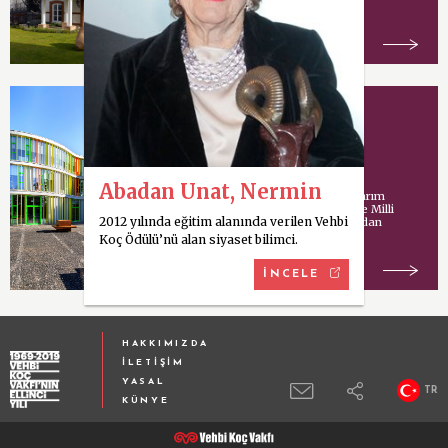
vakıf.
Koç Model Okulu
Abadan Unat, Nermin
Uluslararası mimari tasarım
şirketi Cannon Design ve Milli
2012 yılında eğitim alanında verilen Vehbi
Eğitim Bakanlığı tarafından
ortaklaşa yürütülen
Koç Ödülü’nü alan siyaset bilimci.
İNCELE
HAKKIMIZDA
İLETİŞİM
YASAL
TR
KÜNYE