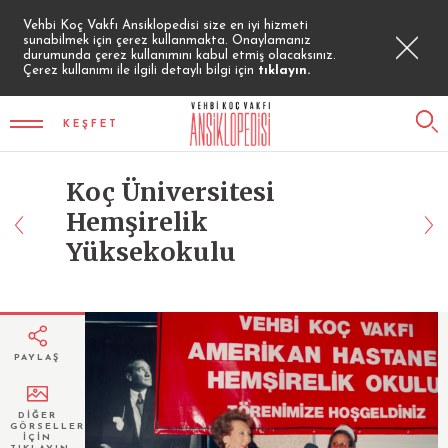
Vehbi Koç Vakfı Ansiklopedisi size en iyi hizmeti
sunabilmek için çerez kullanmakta. Onaylamanız
durumunda çerez kullanımını kabul etmiş olacaksınız.
Çerez kullanımı ile ilgili detaylı bilgi için
tıklayın.
KEŞFET
Koç Üniversitesi
Hemşirelik
Yüksekokulu
PAYLAŞ
DİĞER
GÖRSELLER
İÇİN