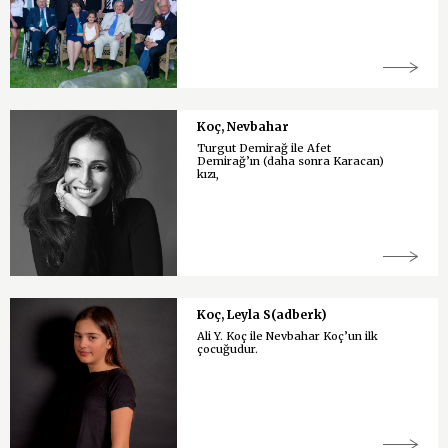
Koç, Nevbahar
Turgut Demirağ ile Afet
Demirağ’ın (daha sonra Karacan)
kızı,
Koç, Leyla S(adberk)
Ali Y. Koç ile Nevbahar Koç’un ilk
çocuğudur.