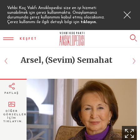
Vehbi Koç Vakfı Ansiklopedisi size en iyi hizmeti
sunabilmek için çerez kullanmakta. Onaylamanız
durumunda çerez kullanımını kabul etmiş olacaksınız.
Çerez kullanımı ile ilgili detaylı bilgi için
tıklayın.
KEŞFET
Arsel, (Sevim) Semahat
PAYLAŞ
DİĞER
GÖRSELLER
İÇİN
TIKLAYIN.