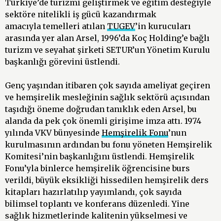
Türkiye’de turizmi geliştirmek ve eğitim desteğiyle
sektöre nitelikli iş gücü kazandırmak
amacıyla temelleri atılan
TUGEV
’in kurucuları
arasında yer alan Arsel, 1996’da Koç Holding’e bağlı
turizm ve seyahat şirketi SETUR’un Yönetim Kurulu
başkanlığı görevini üstlendi.
Genç yaşından itibaren çok sayıda ameliyat geçiren
ve hemşirelik mesleğinin sağlık sektörü açısından
taşıdığı öneme doğrudan tanıklık eden Arsel, bu
alanda da pek çok önemli girişime imza attı. 1974
yılında VKV bünyesinde
Hemşirelik Fonu
’nun
kurulmasının ardından bu fonu yöneten Hemşirelik
Komitesi’nin başkanlığını üstlendi. Hemşirelik
Fonu’yla binlerce hemşirelik öğrencisine burs
verildi, büyük eksikliği hissedilen hemşirelik ders
kitapları hazırlatılıp yayımlandı, çok sayıda
bilimsel toplantı ve konferans düzenledi. Yine
sağlık hizmetlerinde kalitenin yükselmesi ve