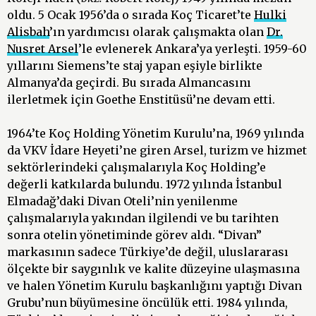
oldu. 5 Ocak 1956’da o sırada Koç Ticaret’te
Hulki
Alisbah
’ın yardımcısı olarak çalışmakta olan
Dr.
Nusret Arsel
’le evlenerek Ankara’ya yerleşti. 1959-60
yıllarını Siemens’te staj yapan eşiyle birlikte
Almanya’da geçirdi. Bu sırada Almancasını
ilerletmek için Goethe Enstitüsü’ne devam etti.
1964’te Koç Holding Yönetim Kurulu’na, 1969 yılında
da VKV İdare Heyeti’ne giren Arsel, turizm ve hizmet
sek­törlerindeki çalışmalarıyla Koç Holding’e
değerli katkılarda bulundu. 1972 yılında İstanbul
Elmadağ’daki Divan Oteli’nin yenilenme
çalışmalarıyla yakından ilgilendi ve bu tarihten
sonra otelin yönetiminde görev aldı. “Divan”
markasının sadece Türkiye’de değil, uluslararası
ölçekte bir saygınlık ve kalite düzeyine ulaşmasına
ve halen Yönetim Kurulu başkanlığını yaptığı Divan
Grubu’nun büyümesine öncülük etti. 1984 yılında,