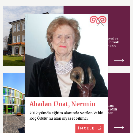
Vehbi Koç Vakfı
Vehbi Koç tarafından sosyal ve
kültürel hizmetlerde bulunmak
amacıyla İstanbul’da kurulan
vakıf.
Koç Model Okulu
Abadan Unat, Nermin
Uluslararası mimari tasarım
şirketi Cannon Design ve Milli
2012 yılında eğitim alanında verilen Vehbi
Eğitim Bakanlığı tarafından
ortaklaşa yürütülen
Koç Ödülü’nü alan siyaset bilimci.
İNCELE