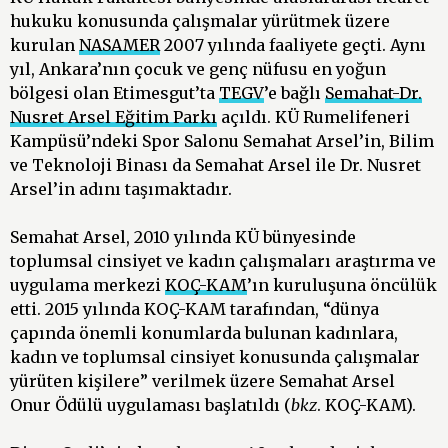
hukuku konusunda çalışmalar yürütmek üzere
kurulan
NASAMER
2007 yılında faaliyete geçti. Aynı
yıl, Ankara’nın çocuk ve genç nüfusu en yoğun
bölgesi olan Etimesgut’ta
TEGV
’e bağlı
Semahat-Dr.
Nusret Arsel Eğitim Parkı
açıldı. KÜ Rumelifeneri
Kampüsü’ndeki Spor Salonu Semahat Arsel’in, Bilim
ve Teknoloji Binası da Semahat Arsel ile Dr. Nusret
Arsel’in adını taşımaktadır.
Semahat Arsel, 2010 yılında KÜ bünyesinde
toplumsal cinsiyet ve kadın çalışmaları araştırma ve
uygulama merkezi
KOÇ-KAM
’ın kuruluşuna öncülük
etti. 2015 yılında KOÇ-KAM tarafından, “dünya
çapında önemli konumlarda bulunan kadınlara,
kadın ve toplumsal cinsiyet konusunda çalışmalar
yürüten kişilere” verilmek üzere Semahat Arsel
Onur Ödülü uygulaması başlatıldı (
bkz
. KOÇ-KAM).