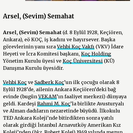
Arsel, (Sevim) Semahat
Arsel, (Sevim)
Semahat
(d. 8 Eylül 1928, Keçiören,
Ankara), eö KOÇ, iş kadını ve hayırsever. Başka
görevlerinin yanı sıra
Vehbi Koç Vakfı
(VKV) İdare
Heyeti ve İcra Komitesi başkanı,
Koç Holding
Yönetim Kurulu üyesi ve
Koç Üniversitesi
(KÜ)
Danışma Kurulu üyesidir.
Vehbi Koç
ve
Sadberk Koç
’un ilk çocuğu olarak 8
Eylül 1928’de, ailenin Ankara Keçiören’deki bağ
evinde (bugün
VEKAM
’ın faaliyet merkezi) dünyaya
geldi. Kardeşi
Rahmi M. Koç
’la birlikte Avusturyalı
ve Alman dadıların nezaretinde büyüdü. İlkokulu
TED Ankara Koleji’nde bitirdikten sonra yatılı
olarak girdiği İstanbul Arnavutköy Amerikan Kız
Koleji’nden (
bkz.
Robert Kolej) 1949 yılında mezun