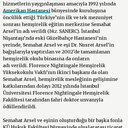
hizmetlerin yaygınlaşması amacıyla 1992 yılında
Amerikan Hastanesi
bünyesinde kuruluşuna
öncülük ettiği Türkiye’nin ilk ve tek mezuniyet
sonrası hemşirelik eğitim merkezine Semahat
Arsel’in adı verildi (
bkz
. SANERC). İstanbul
Nişantaşı’nda eski Güzelbahçe Hastanesi’nin
yerinde, Semahat Arsel ve eşi Dr. Nusret Arsel’in
bağışlarıyla yaptırılan ve 2002’de tamamlanan
hemşirelik okulu binasına da onların
adı verildi. Florence Nightingale Hemşirelik
Yüksekokulu Vakfı’nın ikinci başkanı da olan
Semahat Arsel, hemşirelik mesleğinin gelişimine
katkılarından dolayı 2012 yılında İstanbul
Üniversitesi Florence Nightingale Hemşirelik
Fakültesi tarafından fahri doktor unvanıyla
ödüllendirildi.
Semahat Arsel ve eşinin oluşturduğu bir başka fonla
KÜ Hukuk Fakültesi bünyesinde uluslararası ticaret